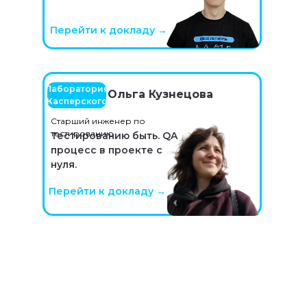
Перейти к докладу →
Лаборатория
Яндекс
Ольга Кузнецова
Касперского
Старший инженер по
тестированию
Тестированию быть. QA
Evrone
процесс в проекте с
нуля.
Перейти к докладу →