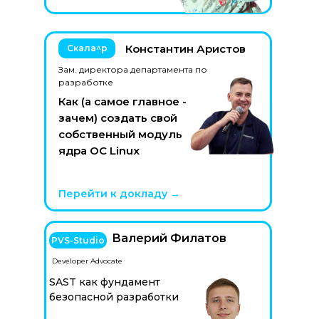
Константин Аристов
Скала^р
Hart digital
Флаг Софт
Зам. директора департамента по
разработке
Как (а самое главное -
зачем) создать свой
собственный модуль
ядра ОС Linux
Перейти к докладу →
Валерий Филатов
PVS-Studio
Банк ПСБ
Developer Advocate
SAST как фундамент
ИТ-холдинг Т1
безопасной разработки