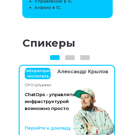
Управление в 1С
Анализ в 1С
Спикеры
Лаборатория
Александр Крылов
Битрикс24
Ася Маркевич
числитель
ДАЛЕЕ
CPO Штурвал
HRD
ChatOps - управлять
инфраструктурой
возможно просто
Перейти к докладу →