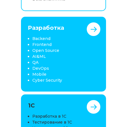
Разработка
Backend
Frontend
Open Source
AI&ML
QA
DevOps
Mobile
Cyber Security
1C
Разработка в 1С
Тестирование в 1С