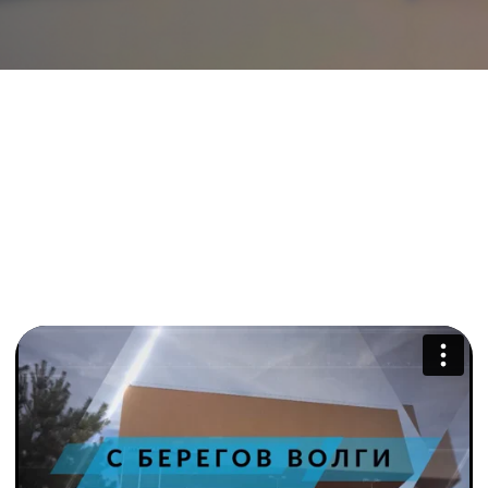
Мerge
—
крупнейшая
межрегиональная
IT-конференция
Это место, где встречаются
представители разных сфер
мира IT:
от разработки до
маркетинга
7 НАПРАВЛЕНИЙ
Merge
— это не только