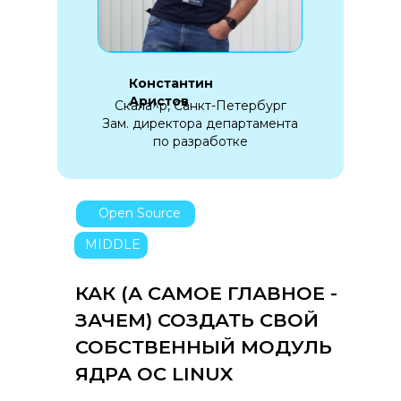
Константин
Аристов
Скала^р, Санкт-Петербург
Зам. директора департамента
по разработке
Open Source
MIDDLE
КАК (А САМОЕ ГЛАВНОЕ -
ЗАЧЕМ) СОЗДАТЬ СВОЙ
СОБСТВЕННЫЙ МОДУЛЬ
ЯДРА ОС LINUX